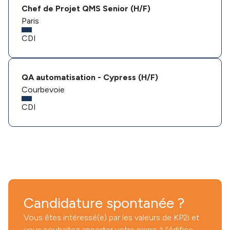
Chef de Projet QMS Senior (H/F)
Paris
CDI
QA automatisation - Cypress (H/F)
Courbevoie
CDI
Candidature spontanée ?
Vous êtes intéressé(e) par les valeurs de KP2i et
vous souhaitez apporter votre pierre à l’édifice,