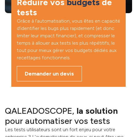
Réduire vos
budgets
de
tests
Grâce à l’automatisation, vous êtes en capacité
d’identifier les bugs plus rapidement (et donc
limiter leur impact financier), et compresser le
temps à allouer aux tests les plus répétitifs, le
tout pour mieux gérer vos budgets dédiés aux
recettages fonctionnels.
Demander un devis
QALEADOSCOPE,
la solution
pour automatiser vos tests
Les tests utilisateurs sont un fort enjeu pour votre
entreprise ? L’automatisation de ceux-ci peut être une