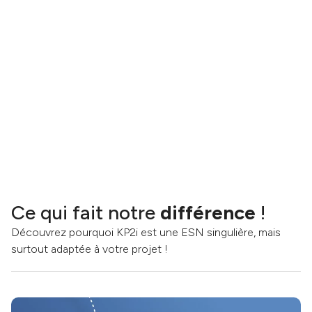
Notre centre de services réalise des livrables clés
en main sur tout ou partie de vos activités ou de
vos projets, avec un engagement au résultat.
Ce qui fait notre
différence
!
Découvrez pourquoi KP2i est une ESN singulière, mais
surtout adaptée à votre projet !