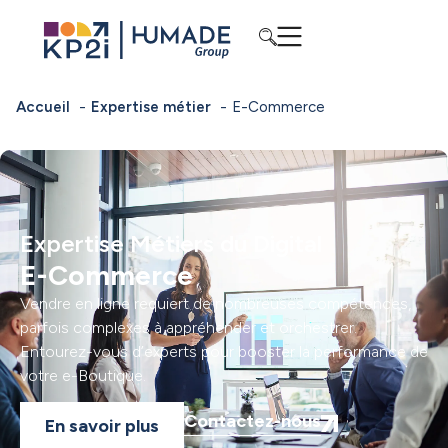
Accueil
Expertise métier
E-Commerce
Expertise Métiers du Digital
E-Commerce
Vendre en ligne requiert de nombreuses compétences,
parfois complexes à appréhender et orchestrer.
Entourez-vous d’experts pour booster la performance de
votre e-Boutique.
Contactez-nous
En savoir plus